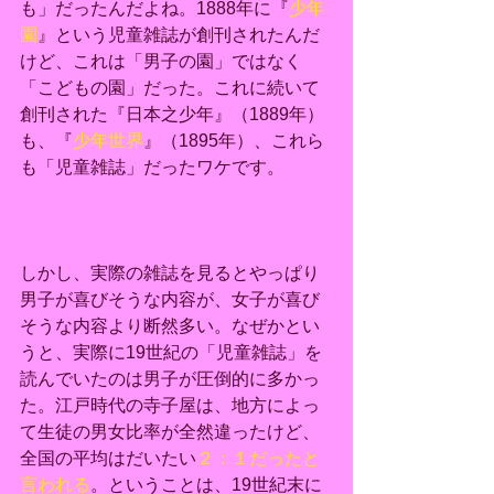
も」だったんだよね。1888年に『
少年
園
』という児童雑誌が創刊されたんだ
けど、これは「男子の園」ではなく
「こどもの園」だった。これに続いて
創刊された『日本之少年』（1889年）
も、『
少年世界
』（1895年）、これら
も「児童雑誌」だったワケです。
しかし、実際の雑誌を見るとやっぱり
男子が喜びそうな内容が、女子が喜び
そうな内容より断然多い。なぜかとい
うと、実際に19世紀の「児童雑誌」を
読んでいたのは男子が圧倒的に多かっ
た。江戸時代の寺子屋は、地方によっ
て生徒の男女比率が全然違ったけど、
全国の平均はだいたい
２：１だったと
言われる
。ということは、19世紀末に