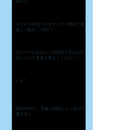
Part 2
そろそろ本題〜少女マンガの繁栄と衰
退と…復活…？Part 1
セクマイのあなた！志村貴子先生の作
品について意見を教えてください！
いぬ？
昭和30年代・手塚の強敵たち〜誰が評
価する？