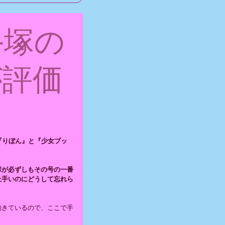
手塚の
が評価
『りぼん』と『少女ブッ
塚が必ずしもその号の一番
上手いのにどうして忘れら
飽きているので、ここで手