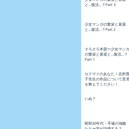
と…復活…？Part 3
少女マンガの繁栄と衰退
と…復活…？Part 2
そろそろ本題〜少女マン
の繁栄と衰退と…復活…？
Part 1
セクマイのあなた！志村
子先生の作品について意
を教えてください！
いぬ？
昭和30年代・手塚の強敵
たち〜誰が評価する？