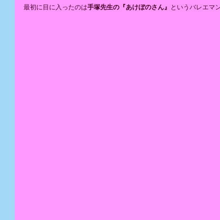
最初に目に入ったのは
手塚先生の『あけぼのさん』
というバレエマ