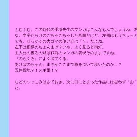
ふむふむ。この時代の手塚先生のマンガはこんなもんでしょうね。
な、文字だらけのごちゃごちゃした画面だけど、左側はもうちょっ
でも、せっかくの大ゴマの使い方は「？」だよね。
左下は殿様のちょんまげ？いや、よく見ると街灯。
主人公の後ろの煙は戦前のマンガの表現そのままですね。
『のらくろ』によく出てくる。
あけぼのちゃん、まさかここまで膝をついて歩いたのか！？
五体投地？！スポ根！？
などのつっこみはさておき、次に目にとまった作品には思わず「お
た。